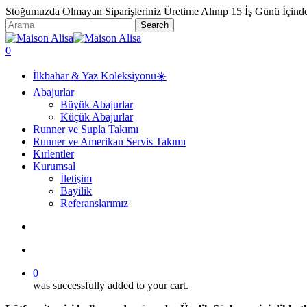
Skip
Stoğumuzda Olmayan Siparişleriniz Üretime Alınıp 15 İş Günü İçind
to
Search
main
Close
content
Search
search
account
0
Menu
İlkbahar & Yaz Koleksiyonu☀️
Abajurlar
Büyük Abajurlar
Küçük Abajurlar
Runner ve Supla Takımı
Runner ve Amerikan Servis Takımı
Kırlentler
Kurumsal
İletişim
Bayilik
Referanslarımız
search
account
0
was successfully added to your cart.