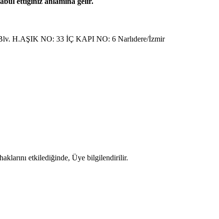
bul ettiğiniz anlamına gelir.
l Blv. H.AŞIK NO: 33 İÇ KAPI NO: 6 Narlıdere/İzmir
klarını etkilediğinde, Üye bilgilendirilir.