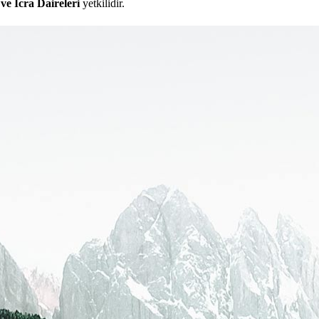
e İcra Daireleri
yetkilidir.