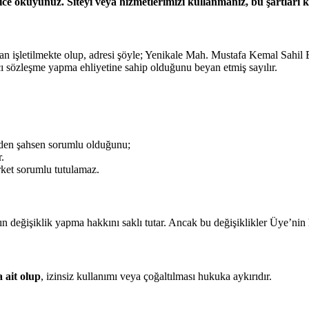
e okuyunuz. Siteyi veya hizmetlerimizi kullanmanız, bu şartları ka
 işletilmekte olup, adresi şöyle; Yenikale Mah. Mustafa Kemal Sahi
ı sözleşme yapma ehliyetine sahip olduğunu beyan etmiş sayılır.
lerden şahsen sorumlu olduğunu;
.
rket sorumlu tutulamaz.
 değişiklik yapma hakkını saklı tutar. Ancak bu değişiklikler Üye’nin ha
 ait olup
, izinsiz kullanımı veya çoğaltılması hukuka aykırıdır.