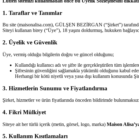
Lütfen sitemizi kullanmadan önce bu Üyelik Sözleşmesini dikkatlic
1. Taraflar ve Tanımlar
Bu site (maisonalisa.com), GÜLŞEN BEZİRGAN (“Şirket”) tarafından
Siteyi kullanan birey (“Üye”), 18 yaşını doldurmuş, hukuken bağlayıc
2. Üyelik ve Güvenlik
Üye, vermiş olduğu bilgilerin doğru ve güncel olduğunu;
Kullandığı kullanıcı adı ve şifre ile gerçekleştirilen tüm işlem
Şifresinin güvenliğini sağlamakla yükümlü olduğunu kabul eder
Herhangi bir kötü niyetli veya yasa dışı kullanım konusunda Şi
3. Hizmetlerin Sunumu ve Fiyatlandırma
Şirket, hizmetler ve ürün fiyatlarında önceden bildirimde bulunmaksızın
4. Fikri Mülkiyet
Siteye ait her türlü içerik (metin, görsel, logo, marka)
Maison Alisa’ya
5. Kullanım Kısıtlamaları