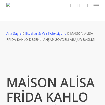
Menu
Skip
to
search
account
main
content
Ana Sayfa
İlkbahar & Yaz Koleksiyonu
MAİSON ALİSA
FRİDA KAHLO DESENLİ AHŞAP GÖVDELİ ABAJUR BAŞLIĞI
MAİSON ALİSA
FRİDA KAHLO