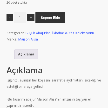
20 adet stokta
MAİSON
Sepete Ekle
ALİSA
FRİDA
Kategoriler:
Büyük Abajurlar
,
İlkbahar & Yaz Koleksiyonu
KAHLO
Marka:
Maison Alisa
DESENLİ
AHŞAP
GÖVDELİ
Açıklama
ABAJUR
BAŞLIĞI
Açıklama
adet
Işığınız , evinizin her köşesini zarafetle aydınlatsın, sıcaklığı ve
estetiği bir araya getirsin.
-Bu tasarım abajur Maison Alisa’nın imzasını taşıyan el
yapımı bir eserdir.