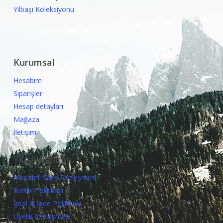
Yılbaşı Koleksiyonu
Kurumsal
Hesabım
Siparişler
Hesap detayları
Mağaza
İletişim
Yasal Bildirim
Mesafeli Satış Sözleşmesi
Gizlilik Politikası
İptal & İade Politikası
Üyelik Sözleşmesi