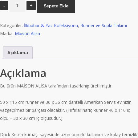
MAİSON
Sepete Ekle
ALİSA
DANTELLİ
Kategoriler:
İlkbahar & Yaz Koleksiyonu
,
Runner ve Supla Takımı
BEJ
Marka:
Maison Alisa
KETEN
RUNNER
VE
Açıklama
SUPLA
TAKIMI
Açıklama
adet
Bu ürün MAİSON ALİSA tarafından tasarlanıp üretilmiştir.
50 x 115 cm runner ve 36 x 36 cm dantelli Amerikan Servis evinizin
vazgeçilmez bir parçası olacaktır. (Fırfırlar hariç Runner 40 x 110 iç
ölçü – 30 x 30 cm iç ölçüsüdür.)
Duck Keten kumaşı sayesinde uzun ömürlü kullanım ve kolay temizlik