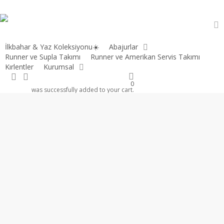
Skip
to
main
a
content
İlkbahar & Yaz Koleksiyonu☀️
Abajurlar
Runner ve Supla Takımı
Runner ve Amerikan Servis Takımı
Kırlentler
Kurumsal
Ana Sayfa
İlkbahar & Yaz Koleksiyonu
MAİSON ALİSA DANTELLİ
search
account
BEJ KETEN RUNNER VE SUPLA TAKIMI
0
was successfully added to your cart.