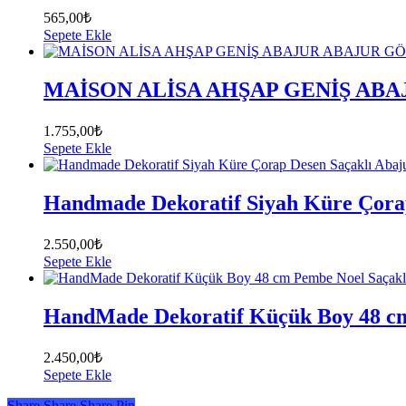
565,00
₺
Sepete Ekle
MAİSON ALİSA AHŞAP GENİŞ ABA
1.755,00
₺
Sepete Ekle
Handmade Dekoratif Siyah Küre Çorap
2.550,00
₺
Sepete Ekle
HandMade Dekoratif Küçük Boy 48 cm
2.450,00
₺
Sepete Ekle
Share
Share
Share
Share
Pin