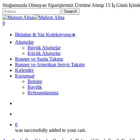
Skip
Stoğumuzda Olmayan Siparişleriniz Üretime Alınıp 15 İş Günü İçind
to
Search
main
Close
content
Search
search
account
0
Menu
İlkbahar & Yaz Koleksiyonu☀️
Abajurlar
Büyük Abajurlar
Küçük Abajurlar
Runner ve Supla Takımı
Runner ve Amerikan Servis Takımı
Kırlentler
Kurumsal
İletişim
Bayilik
Referanslarımız
search
account
0
was successfully added to your cart.