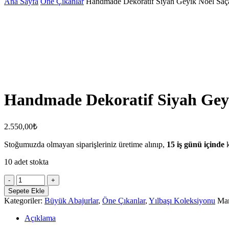
Ana Sayfa
Öne Çıkanlar
Handmade Dekoratif Siyah Geyik Noel Saç
Handmade Dekoratif Siyah Gey
2.550,00
₺
Stoğumuzda olmayan siparişleriniz üretime alınıp,
15 iş günü içinde
k
10 adet stokta
Handmade
Dekoratif
Sepete Ekle
Siyah
Kategoriler:
Büyük Abajurlar
,
Öne Çıkanlar
,
Yılbaşı Koleksiyonu
Ma
Geyik
Noel
Açıklama
Saçaklı