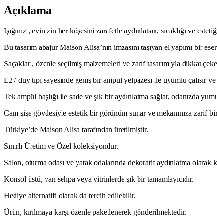
Abajur
Açıklama
CamŞişe
Masa
Işığınız , evinizin her köşesini zarafetle aydınlatsın, sıcaklığı ve estetiğ
Salon
Yatak
Bu tasarım abajur Maison Alisa’nın imzasını taşıyan el yapımı bir eser
Odası
Lamba
Saçakları, özenle seçilmiş malzemeleri ve zarif tasarımıyla dikkat çe
adet
E27 duy tipi sayesinde geniş bir ampül yelpazesi ile uyumlu çalışır ve k
Tek ampül başlığı ile sade ve şık bir aydınlatma sağlar, odanızda yumu
Cam şişe gövdesiyle estetik bir görünüm sunar ve mekanınıza zarif bi
Türkiye’de Maison Alisa tarafından üretilmiştir.
Sınırlı Üretim ve Özel koleksiyondur.
Salon, oturma odası ve yatak odalarında dekoratif aydınlatma olarak kul
Konsol üstü, yan sehpa veya vitrinlerde şık bir tamamlayıcıdır.
Hediye alternatifi olarak da tercih edilebilir.
Ürün, kırılmaya karşı özenle paketlenerek gönderilmektedir.