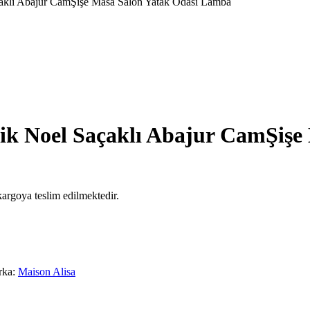
aklı Abajur CamŞişe Masa Salon Yatak Odası Lamba
ik Noel Saçaklı Abajur CamŞişe
argoya teslim edilmektedir.
rka:
Maison Alisa